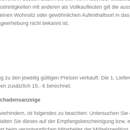
streitigkeiten mit anderen als Vollkaufleuten gilt die aus
inen Wohnsitz oder gewöhnlichen Aufenthaltsort in das 
ageerhebung nicht bekannt ist.
u den jeweilig gültigen Preisen verkauft. Die 1. Lieferu
n zusätzlich 15,- € berechnet.
Schadensanzeige
rhindern, ist folgendes zu beachten: Untersuchen Sie d
lten Sie dieses auf der Empfangsbescheinigung bzw. ein
rt beim verantwortlichen Mitarbeiter der Möbelspedition.