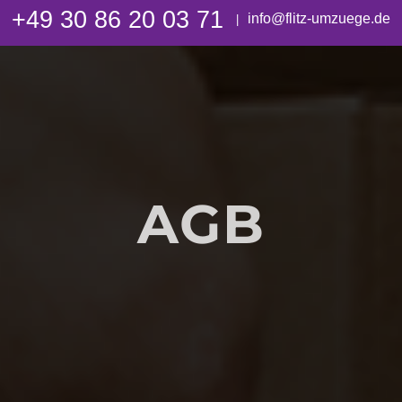
+49 30 86 20 03 71
info@flitz-umzuege.de
|
AGB