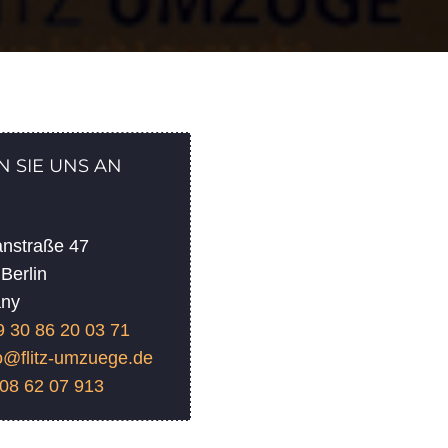
N SIE UNS AN
anstraße 47
Berlin
ny
9 30 86 20 03 71
fo@flitz-umzuege.de
 08 62 07 913