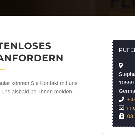
STENLOSES
RUFE
ANFORDERN
Steph
10559 
ular können Sie Kontakt mit uns
Germa
uns alsbald bei Ihnen melden.
+4
in
03