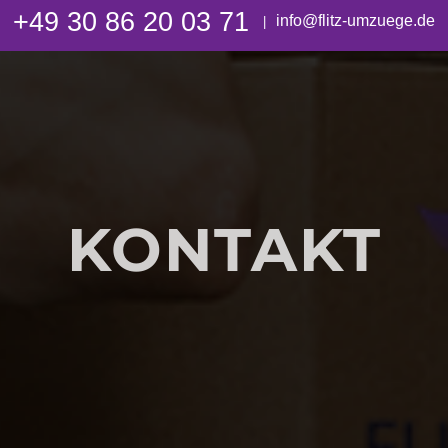
+49 30 86 20 03 71
info@flitz-umzuege.de
|
KONTAKT