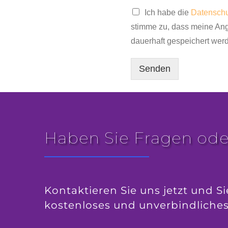
D
Ich habe die
Datenschu
a
stimme zu, dass meine An
t
e
dauerhaft gespeichert wer
n
s
Senden
c
h
u
t
z
e
r
Haben Sie Fragen ode
k
l
ä
r
u
Kontaktieren Sie uns jetzt und Si
n
g
kostenloses und unverbindliche
*