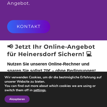
Angebot.
KONTAKT
📢 Jetzt Ihr Online-Angebot
für Heinersdorf Sichern! 💻
Nutzen Sie unseren Online-Rechner und
sparen Sie sofort
70€
– ohne Bedingungen!
Wir verwenden Cookies, um dir die bestmögliche Erfahrung auf
unserer Website zu bieten.
[umzugsangebot]
You can find out more about which cookies we are using or
switch them off in
settings
.
🚛
Flitz Umzüge Berlin – Ihr zuverlässiger
Akzeptieren
Partner für Umzüge, Entrümpelung,