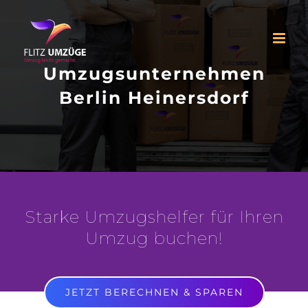
Zum
Inhalt
springen
Umzugsunternehmen
Berlin Heinersdorf
Starke Umzugshelfer für Ihren
Umzug buchen!
JETZT BERECHNEN & SPAREN