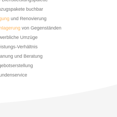
Umzugspakete buchbar
igung
und Renovierung
nlagerung
von Gegenständen
ewerbliche Umzüge
eistungs-Verhältnis
Planung und Beratung
gebotserstellung
Kundenservice