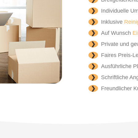
❯
Individuelle 
❯
Inklusive
Rein
❯
Auf Wunsch
Ei
❯
Private und g
❯
Faires Preis-L
❯
Ausführliche 
❯
Schriftliche An
❯
Freundlicher 