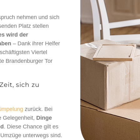
spruch nehmen und sich
senden Platz stellen
es wird der
aben
– Dank ihrer Helfer
häftigsten Viertel
mte Brandenburger Tor
it, sich zu
ümpelung
zurück. Bei
e Gelegenheit,
Dinge
nd
. Diese Chance gilt es
z Umzüge unterwegs sind.