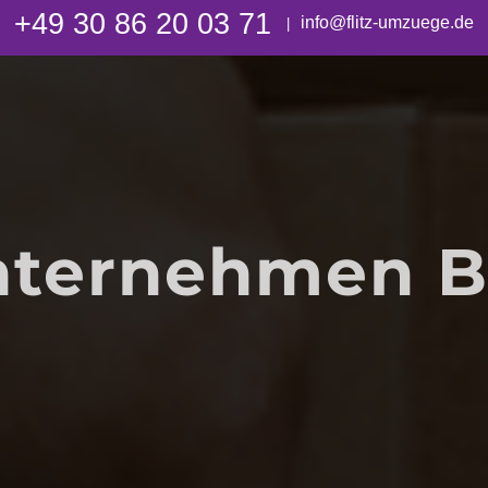
+49 30 86 20 03 71
info@flitz-umzuege.de
|
ernehmen Be