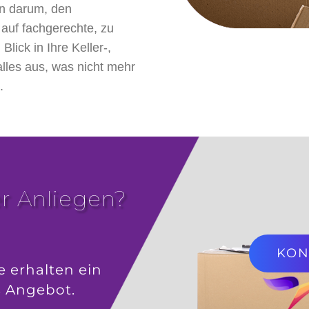
n darum, den
 auf fachgerechte, zu
lick in Ihre Keller-,
lles aus, was nicht mehr
.
r Anliegen?
KON
e erhalten ein
s Angebot.